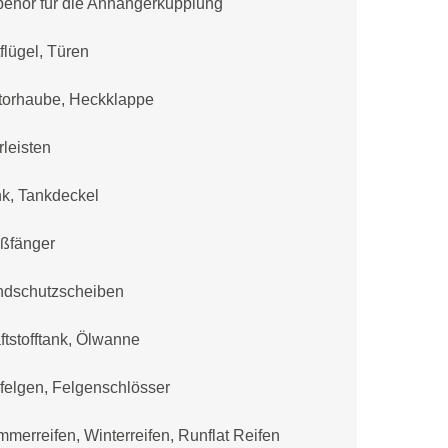
ehör für die Anhängerkupplung
flügel, Türen
torhaube, Heckklappe
rleisten
k, Tankdeckel
oßfänger
ndschutzscheiben
ftstofftank, Ölwanne
felgen, Felgenschlösser
merreifen, Winterreifen, Runflat Reifen