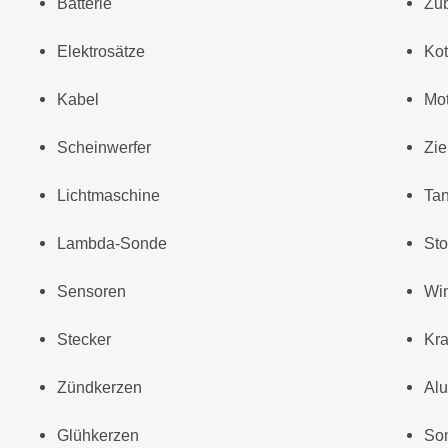
Batterie
Zub
Elektrosätze
Kot
Kabel
Mo
Scheinwerfer
Zie
Lichtmaschine
Tan
Lambda-Sonde
St
Sensoren
Wi
Stecker
Kra
Zündkerzen
Alu
Glühkerzen
Som