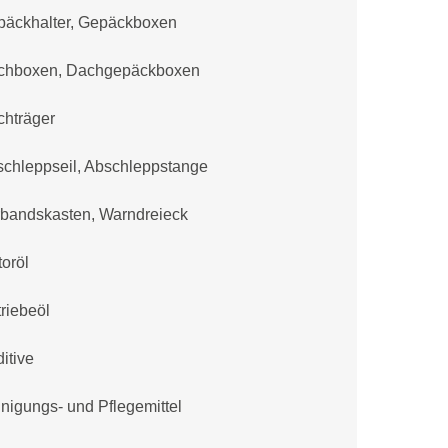
päckhalter, Gepäckboxen
chboxen, Dachgepäckboxen
chträger
chleppseil, Abschleppstange
bandskasten, Warndreieck
oröl
riebeöl
itive
nigungs- und Pflegemittel