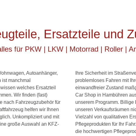
ugteile, Ersatzteile und 
alles für PKW | LKW | Motorrad | Roller | 
e Wohnwagen, Autoanhänger,
Ihre Sicherheit im Straßenve
h ist manchmal
problemloses Fahren mit Ihr
 wissen welches Ersatzteil
einwandfreier Zustand maßg
men. Wir finden (fast)
Car Shop in Hambühren aussc
che nach Fahrzeugzubehör für
unserem Programm. Billige E
aftfahrzeug helfen wir Ihnen
unseren Verkaufsräumen nich
ich. Unkompliziert und mit
Vielzahl von qualitativen E
 eine große Auswahl an KFZ-
Pflegeprodukten für Ihr Fah
die hochwertigen Pflegepro