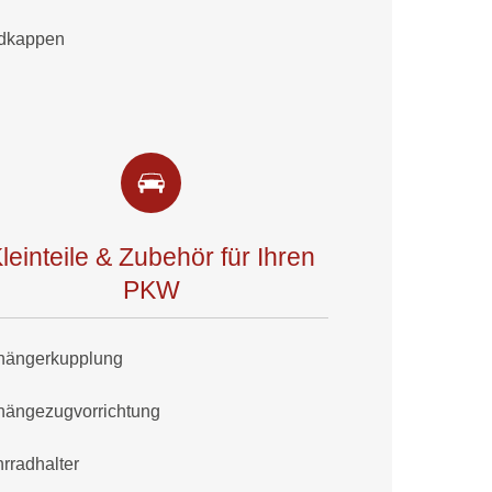
dkappen
leinteile & Zubehör für Ihren
PKW
hängerkupplung
hängezugvorrichtung
rradhalter