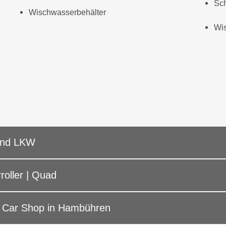
Sc
Wischwasserbehälter
Wis
 und LKW
roller | Quad
m Car Shop in Hambühren